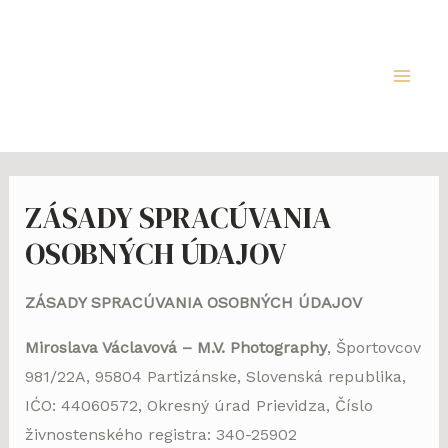
Preskočiť
na
obsah
Main
Men
ZÁSADY SPRACÚVANIA
OSOBNÝCH ÚDAJOV
ZÁSADY SPRACÚVANIA OSOBNÝCH ÚDAJOV
Miroslava Václavová – M.V. Photography
, Športovcov
981/22A, 95804 Partizánske, Slovenská republika,
IĆO: 44060572, Okresný úrad Prievidza, Číslo
živnostenského registra: 340-25902